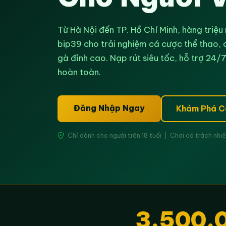
Từ Hà Nội đến TP. Hồ Chí Minh, hàng triệu
bip39 cho trải nghiệm cá cược thể thao, 
gà đỉnh cao. Nạp rút siêu tốc, hỗ trợ 24/7
hoàn toàn.
Đăng Nhập Ngay
Khám Phá C
Chỉ dành cho người trên 18 tuổi | Chơi có trách nhi
3.500.