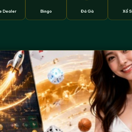
e Dealer
Bingo
Đá Gà
Xổ S