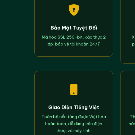
Bảo Mật Tuyệt Đối
Mã hóa SSL 256-bit, xác thực 2
X
lớp, bảo vệ tài khoản 24/7.
p
Giao Diện Tiếng Việt
Toàn bộ nền tảng được Việt hóa
Th
hoàn toàn, dễ dùng trên điện
hàn
thoại và máy tính.