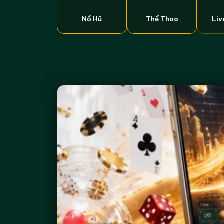
Nổ Hũ
Thể Thao
Liv