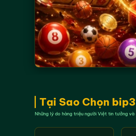
Tại Sao Chọn bip
Những lý do hàng triệu người Việt tin tưởng và 