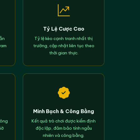
Tỷ Lệ Cược Cao
sẵn
Tỷ lệ kèo cạnh tranh nhất thị
gram
trường, cập nhật liên tục theo
thời gian thực.
Minh Bạch & Công Bằng
hông
Kết quả trò chơi được kiểm định
iờ
độc lập, đảm bảo tính ngẫu
nhiên và công bằng.