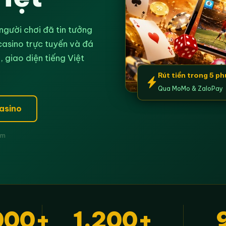
 người chơi đã tin tưởng
casino trực tuyến và đá
, giao diện tiếng Việt
Rút tiền trong 5 ph
Qua MoMo & ZaloPay
asino
ệm
000+
1.200+