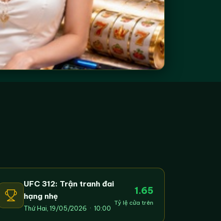
UFC 312: Trận tranh đai
1.65
hạng nhẹ
Tỷ lệ cửa trên
Thứ Hai, 19/05/2026 · 10:00