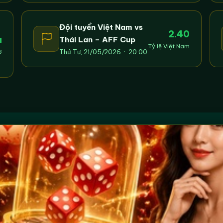
Đội tuyển Việt Nam vs
2.40
a
Thái Lan – AFF Cup
Tỷ lệ Việt Nam
ờ
Thứ Tư, 21/05/2026 · 20:00