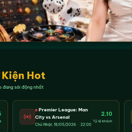
 Kiện Hot
o đang sôi động nhất
Premier League: Man
5
2.10
City vs Arsenal
à
Tỷ lệ khách
Chủ Nhật, 18/05/2026 · 22:00