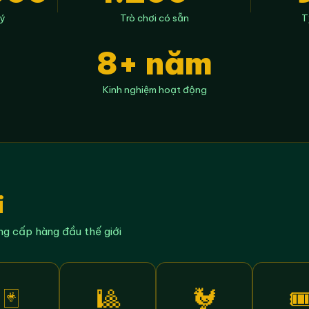
ký
Trò chơi có sẵn
T
8+ năm
Kinh nghiệm hoạt động
i
g cấp hàng đầu thế giới
🃏
🎱
🐓
🎟