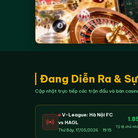
Đang Diễn Ra & Sự
Cập nhật trực tiếp các trận đấu và bàn casin
V-League: Hà Nội FC
1.8
vs HAGL
Tỷ lệ chủ nh
Thứ Bảy, 17/05/2026 · 19:15