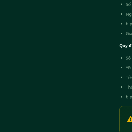
Số 
Ng
bi
Gi
Quy đị
Số 
Yê
Ti
Thờ
bip