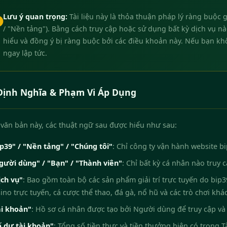
Lưu ý quan trọng:
Tài liệu này là thỏa thuận pháp lý ràng buộc 
/ "Nền tảng"). Bằng cách truy cập hoặc sử dụng bất kỳ dịch vụ n
hiểu và đồng ý bị ràng buộc bởi các điều khoản này. Nếu bạn kh
ngay lập tức.
Định Nghĩa & Phạm Vi Áp Dụng
văn bản này, các thuật ngữ sau được hiểu như sau:
ip39" / "Nền tảng" / "Chúng tôi"
: Chỉ công ty vận hành website bi
gười dùng" / "Bạn" / "Thành viên"
: Chỉ bất kỳ cá nhân nào truy 
ịch vụ"
: Bao gồm toàn bộ các sản phẩm giải trí trực tuyến do bi
ino trực tuyến, cá cược thể thao, đá gà, nổ hũ và các trò chơi khác
ài khoản"
: Hồ sơ cá nhân được tạo bởi Người dùng để truy cập và
ố dư tài khoản"
: Tổng số tiền thực và tiền thưởng hiện có trong 