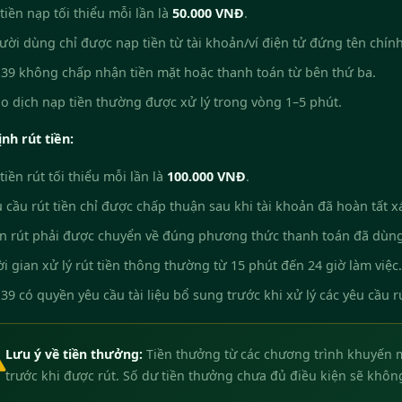
tiền nạp tối thiểu mỗi lần là
50.000 VNĐ
.
ười dùng chỉ được nạp tiền từ tài khoản/ví điện tử đứng tên chín
p39 không chấp nhận tiền mặt hoặc thanh toán từ bên thứ ba.
ao dịch nạp tiền thường được xử lý trong vòng 1–5 phút.
nh rút tiền:
tiền rút tối thiểu mỗi lần là
100.000 VNĐ
.
u cầu rút tiền chỉ được chấp thuận sau khi tài khoản đã hoàn tất 
ền rút phải được chuyển về đúng phương thức thanh toán đã dùng
i gian xử lý rút tiền thông thường từ 15 phút đến 24 giờ làm việc
39 có quyền yêu cầu tài liệu bổ sung trước khi xử lý các yêu cầu rú
Lưu ý về tiền thưởng:
Tiền thưởng từ các chương trình khuyến 
trước khi được rút. Số dư tiền thưởng chưa đủ điều kiện sẽ không