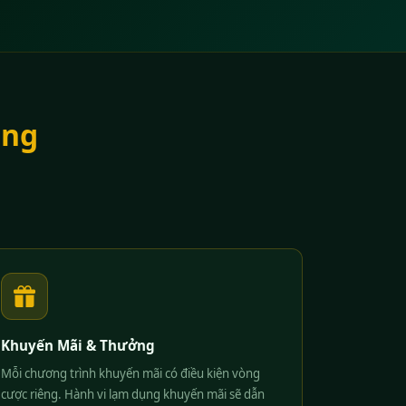
ọng
Khuyến Mãi & Thưởng
Mỗi chương trình khuyến mãi có điều kiện vòng
cược riêng. Hành vi lạm dụng khuyến mãi sẽ dẫn