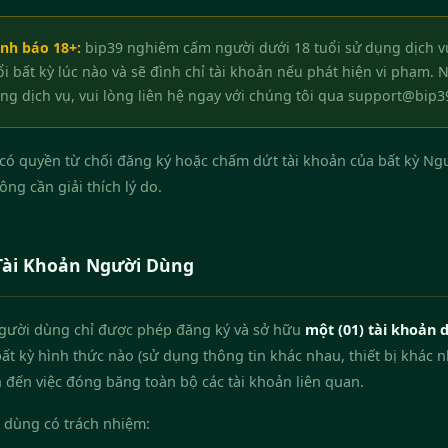
nh báo 18+:
bip39 nghiêm cấm người dưới 18 tuổi sử dụng dịch v
ổi bất kỳ lúc nào và sẽ đình chỉ tài khoản nếu phát hiện vi phạm. 
ng dịch vụ, vui lòng liên hệ ngay với chúng tôi qua
support@bip3
 có quyền từ chối đăng ký hoặc chấm dứt tài khoản của bất kỳ Ng
ng cần giải thích lý do.
Tài Khoản Người Dùng
gười dùng chỉ được phép đăng ký và sở hữu
một (01) tài khoản 
ất kỳ hình thức nào (sử dụng thông tin khác nhau, thiết bị khác 
 đến việc đóng băng toàn bộ các tài khoản liên quan.
 dùng có trách nhiệm: