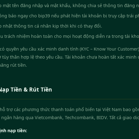
o mật tên đăng nhập và mật khẩu, không chia sẻ thông tin đăng nh
ông báo ngay cho bip39 nếu phát hiện tài khoản bị truy cập trái p
 nhật thông tin cá nhân kịp thời khi có thay đổi.
ịu trách nhiệm hoàn toàn cho mọi hoạt động diễn ra trong tài kh
có quyền yêu cầu xác minh danh tính (KYC – Know Your Customer)
ờ tùy thân hợp lệ theo yêu cầu. Tài khoản chưa hoàn tất xác minh c
ăng rút tiền.
Nạp Tiền & Rút Tiền
 hỗ trợ các phương thức thanh toán phổ biến tại Việt Nam bao gồ
 ngân hàng qua Vietcombank, Techcombank, BIDV. Tất cả giao dị
ịnh nạp tiền: