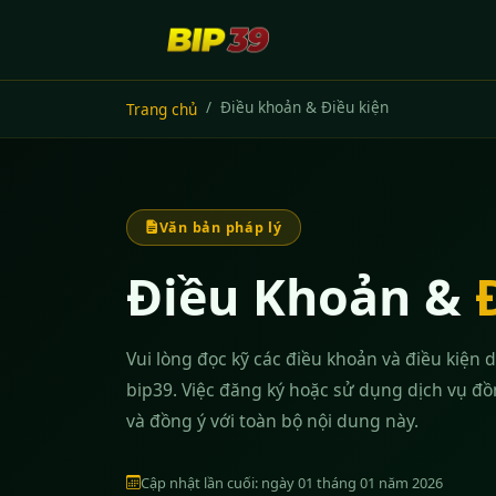
Điều khoản & Điều kiện
Trang chủ
Văn bản pháp lý
Điều Khoản &
Vui lòng đọc kỹ các điều khoản và điều kiện
bip39. Việc đăng ký hoặc sử dụng dịch vụ đồ
và đồng ý với toàn bộ nội dung này.
Cập nhật lần cuối: ngày 01 tháng 01 năm 2026