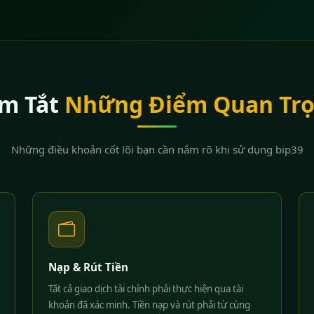
m Tắt
Những Điểm Quan Tr
Những điều khoản cốt lõi bạn cần nắm rõ khi sử dụng bip39
Nạp & Rút Tiền
Tất cả giao dịch tài chính phải thực hiện qua tài
khoản đã xác minh. Tiền nạp và rút phải từ cùng