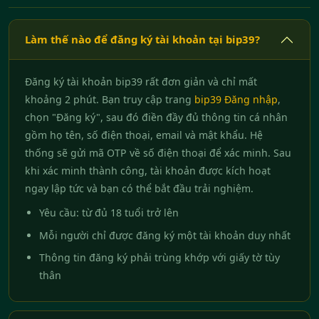
Làm thế nào để đăng ký tài khoản tại bip39?
Đăng ký tài khoản bip39 rất đơn giản và chỉ mất
khoảng 2 phút. Bạn truy cập trang
bip39 Đăng nhập
,
chọn "Đăng ký", sau đó điền đầy đủ thông tin cá nhân
gồm họ tên, số điện thoại, email và mật khẩu. Hệ
thống sẽ gửi mã OTP về số điện thoại để xác minh. Sau
khi xác minh thành công, tài khoản được kích hoạt
ngay lập tức và bạn có thể bắt đầu trải nghiệm.
Yêu cầu: từ đủ 18 tuổi trở lên
Mỗi người chỉ được đăng ký một tài khoản duy nhất
Thông tin đăng ký phải trùng khớp với giấy tờ tùy
thân