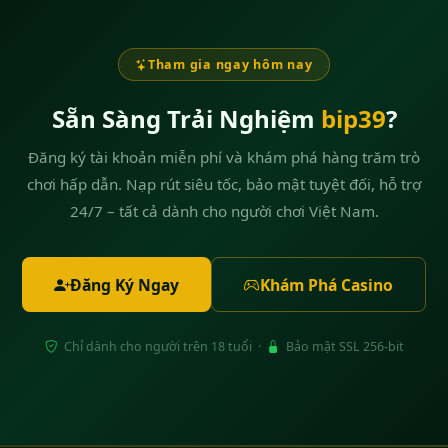
Tham gia ngay hôm nay
Sẵn Sàng Trải Nghiệm
bip39
?
Đăng ký tài khoản miễn phí và khám phá hàng trăm trò
chơi hấp dẫn. Nạp rút siêu tốc, bảo mật tuyệt đối, hỗ trợ
24/7 – tất cả dành cho người chơi Việt Nam.
Đăng Ký Ngay
Khám Phá Casino
Chỉ dành cho người trên 18 tuổi ·
Bảo mật SSL 256-bit