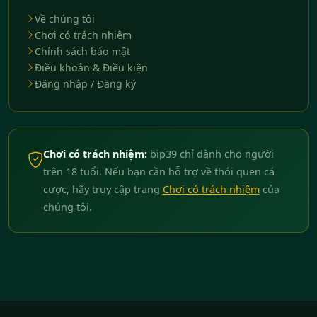
Về chúng tôi
Chơi có trách nhiệm
Chính sách bảo mật
Điều khoản & Điều kiện
Đăng nhập / Đăng ký
Chơi có trách nhiệm:
bip39 chỉ dành cho người
trên 18 tuổi. Nếu bạn cần hỗ trợ về thói quen cá
cược, hãy truy cập trang
Chơi có trách nhiệm
của
chúng tôi.