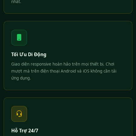
nhất.
Tối Ưu Di Động
Giao diện responsive hoàn hảo trên mọi thiết bị. Chơi
mượt mà trên điện thoại Android và iOS không cần tải
ứng dụng.
Hỗ Trợ 24/7