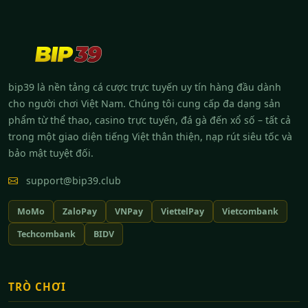
bip39 là nền tảng cá cược trực tuyến uy tín hàng đầu dành
cho người chơi Việt Nam. Chúng tôi cung cấp đa dạng sản
phẩm từ thể thao, casino trực tuyến, đá gà đến xổ số – tất cả
trong một giao diện tiếng Việt thân thiện, nạp rút siêu tốc và
bảo mật tuyệt đối.
support@bip39.club
MoMo
ZaloPay
VNPay
ViettelPay
Vietcombank
Techcombank
BIDV
TRÒ CHƠI