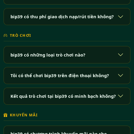
bip39 có thu phí giao dịch nạp/rút tiền không?
TRÒ CHƠI
bip39 có những loại trò chơi nào?
Tôi có thể chơi bip39 trên điện thoại không?
Kết quả trò chơi tại bip39 có minh bạch không?
KHUYẾN MÃI
bip39 có chương trình khuyến mãi nào cho